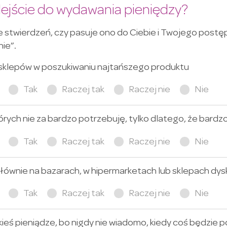
dejście do wydawania pieniędzy?
 stwierdzeń, czy pasuje ono do Ciebie i Twojego postęp
nie”.
ka sklepów w poszukiwaniu najtańszego produktu
Tak
Raczej tak
Raczej nie
Nie
tórych nie za bardzo potrzebuję, tylko dlatego, że bardz
Tak
Raczej tak
Raczej nie
Nie
głównie na bazarach, w hipermarketach lub sklepach d
Tak
Raczej tak
Raczej nie
Nie
ieś pieniądze, bo nigdy nie wiadomo, kiedy coś będzie 