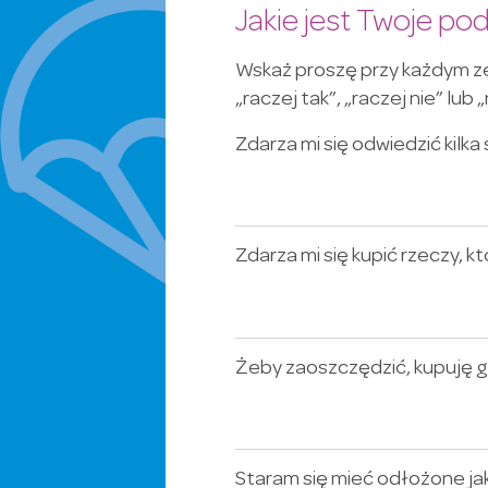
Jakie jest Twoje po
Wskaż proszę przy każdym ze
„raczej tak”, „raczej nie” lub „
Zdarza mi się odwiedzić kil
Zdarza mi się kupić rzeczy, k
Żeby zaoszczędzić, kupuję 
Staram się mieć odłożone jak