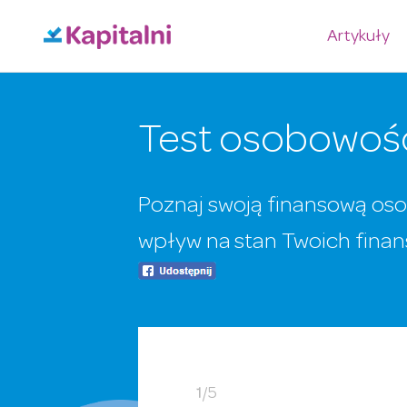
Artykuły
Test osobowośc
Poznaj swoją finansową os
wpływ na stan Twoich fina
1
/
5