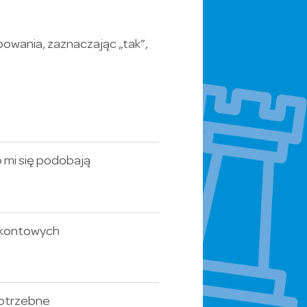
owania, zaznaczając „tak”,
o mi się podobają
yskontowych
potrzebne