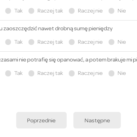
Tak
Raczej tak
Raczej nie
Nie
cu zaoszczędzić nawet drobną sumę pieniędzy
Tak
Raczej tak
Raczej nie
Nie
zasami nie potrafię się opanować, a potem brakuje mi p
Tak
Raczej tak
Raczej nie
Nie
Poprzednie
Następne