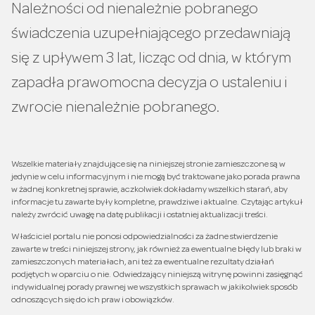
Należności od nienależnie pobranego
świadczenia uzupełniającego przedawniają
się z upływem 3 lat, licząc od dnia, w którym
zapadła prawomocna decyzja o ustaleniu i
zwrocie nienależnie pobranego.
Wszelkie materiały znajdujące się na niniejszej stronie zamieszczone są w
jedynie w celu informacyjnym i nie mogą być traktowane jako porada prawna
w żadnej konkretnej sprawie, aczkolwiek dokładamy wszelkich starań, aby
informacje tu zawarte były kompletne, prawdziwe i aktualne. Czytając artykuł
należy zwrócić uwagę na datę publikacji i ostatniej aktualizacji treści.
Właściciel portalu nie ponosi odpowiedzialności za żadne stwierdzenie
zawarte w treści niniejszej strony, jak również za ewentualne błędy lub braki w
zamieszczonych materiałach, ani też za ewentualne rezultaty działań
podjętych w oparciu o nie. Odwiedzający niniejszą witrynę powinni zasięgnąć
indywidualnej porady prawnej we wszystkich sprawach w jakikolwiek sposób
odnoszących się do ich praw i obowiązków.