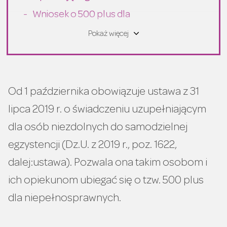
Wniosek o 500 plus dla
niepełnosprawnych
Pokaż więcej
Załączniki do wniosku o 500 plus dla
niepełnosprawnych
Ile się czeka na decyzję ZUS o
Od 1 października obowiązuje ustawa z 31
przyznaniu świadczenia 500 plus dla
lipca 2019 r. o świadczeniu uzupełniającym
niepełnosprawnych?
dla osób niezdolnych do samodzielnej
Jak odwołać się od decyzji ZUS?
egzystencji (Dz.U. z 2019 r., poz. 1622,
Kiedy świadczenie 500 plus dla
dalej:ustawa). Pozwala ona takim osobom i
niepełnosprawnych się nie należy?
ich opiekunom ubiegać się o tzw. 500 plus
dla niepełnosprawnych.