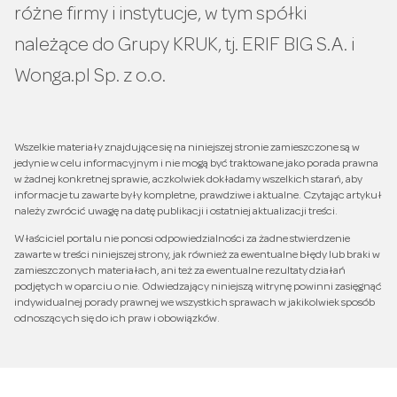
różne firmy i instytucje, w tym spółki
należące do Grupy KRUK, tj. ERIF BIG S.A. i
Wonga.pl Sp. z o.o.
Wszelkie materiały znajdujące się na niniejszej stronie zamieszczone są w
jedynie w celu informacyjnym i nie mogą być traktowane jako porada prawna
w żadnej konkretnej sprawie, aczkolwiek dokładamy wszelkich starań, aby
informacje tu zawarte były kompletne, prawdziwe i aktualne. Czytając artykuł
należy zwrócić uwagę na datę publikacji i ostatniej aktualizacji treści.
Właściciel portalu nie ponosi odpowiedzialności za żadne stwierdzenie
zawarte w treści niniejszej strony, jak również za ewentualne błędy lub braki w
zamieszczonych materiałach, ani też za ewentualne rezultaty działań
podjętych w oparciu o nie. Odwiedzający niniejszą witrynę powinni zasięgnąć
indywidualnej porady prawnej we wszystkich sprawach w jakikolwiek sposób
odnoszących się do ich praw i obowiązków.