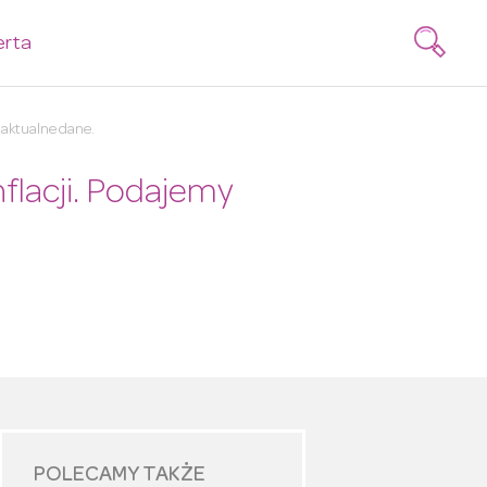
erta
 aktualne dane.
nflacji. Podajemy
POLECAMY TAKŻE