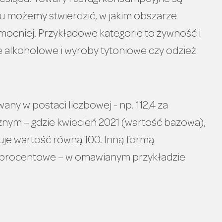
siącu. Towary i usługi konsumpcyjne są
u możemy stwierdzić, w jakim obszarze
ajmocniej. Przykładowe kategorie to żywność i
 alkoholowe i wyroby tytoniowe czy odzież
wany w postaci liczbowej - np. 112,4 za
nym – gdzie kwiecień 2021 (wartość bazowa),
muje wartość równą 100. Inną formą
ści procentowe – w omawianym przykładzie