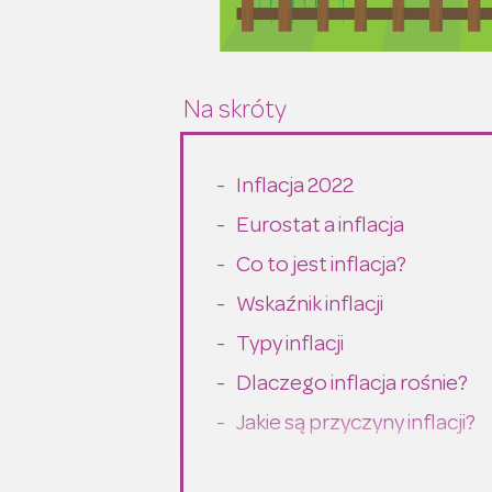
Inflacja 2022
Eurostat a inflacja
Co to jest inflacja?
Wskaźnik inflacji
Typy inflacji
Dlaczego inflacja rośnie?
Jakie są przyczyny inflacji?
NBP a inflacja