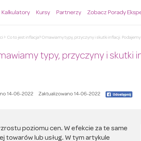
Kalkulatory
Kursy
Partnerzy
Zobacz Porady Eksp
ci
Co to jest inflacja? Omawiamy typy, przyczyny i skutki inflacji. Podajemy
Omawiamy typy, przyczyny i skutki i
ano
14-06-2022
Zaktualizowano
14-06-2022
wzrostu poziomu cen. W efekcie za te same
j towarów lub usług. W tym artykule