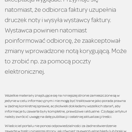
akceptacja wyglądać. Przyjmuje się
natomiast, że odbiorca faktury uzupełnia
druczek noty i wysyła wystawcy faktury.
Wystawca powinien natomiast
poinformować odbiorcę, że zaakceptował
zmiany wprowadzone notą korygującą. Może
to zrobić np. za pomocą poczty
elektronicznej.
Wszelkie materiały znajdujące się na niniejszej stronie zamieszczone są w
jedynie w celu informacyjnym i nie mogą być traktowane jako porada prawna
w żadnej konkretnej sprawie, aczkolwiek dokładamy wszelkich starań, aby
informacje tu zawarte były kompletne, prawdziwe i aktualne. Czytając artykuł
należy zwrócić uwagę na datę publikacji i ostatniej aktualizacji treści.
Właściciel portalu nie ponosi odpowiedzialności za żadne stwierdzenie
zawarte w treści niniejszej strony, jak również za ewentualne błędy lub braki w