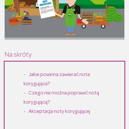
Jakie powinna zawierać nota
korygująca?
Czego nie można poprawić notą
korygującą?
Akceptacja noty korygującej