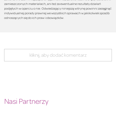
zamieszczonych materiałach, ani też za ewentualne rezultaty działań
podjętych w oparciu o nie. Odwiedzający niniejszą witrynę powinni zasięgnąć
indywidualnej porady prawnej we wszystkich sprawach w jakikolwiek sposób
odnoszących się do ich praw i obowiązków.
kliknij, aby dodać komentarz
Nasi Partnerzy