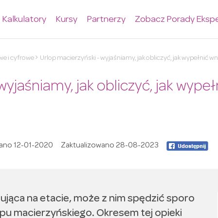
Kalkulatory
Kursy
Partnerzy
Zobacz Porady Eksp
e i cyfrowe
Urlop macierzyński - wyjaśniamy, jak obliczyć, jak wypełnić wn
wyjaśniamy, jak obliczyć, jak wypeł
ano
12-01-2020
Zaktualizowano
28-08-2023
ująca na etacie, może z nim spędzić sporo
pu macierzyńskiego. Okresem tej opieki