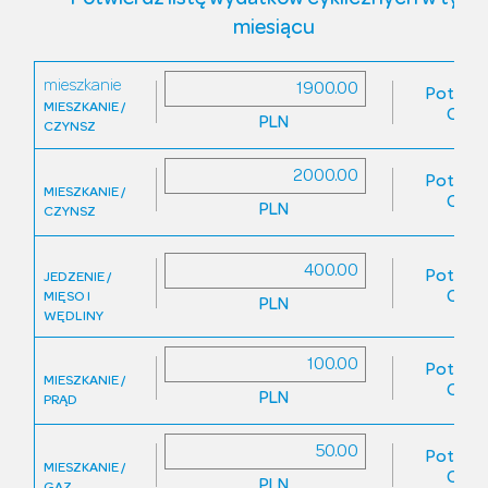
Potwierdź listę wydatków cyklicznych w tym
miesiącu
mieszkanie
Potwier
MIESZKANIE /
Odrz
PLN
CZYNSZ
Potwier
MIESZKANIE /
Odrz
PLN
CZYNSZ
Potwier
JEDZENIE /
Odrz
MIĘSO I
PLN
WĘDLINY
Potwier
MIESZKANIE /
Odrz
PLN
PRĄD
Potwier
MIESZKANIE /
Odrz
PLN