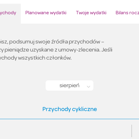
zychody
Planowane wydatki
Twoje wydatki
Bilans roc
toisz, podsumuj swoje źródła przychodów –
y pieniądze uzyskane z umowy-zlecenia. Jeśli
zychody wszystkich członków.
sierpień
Przychody cykliczne