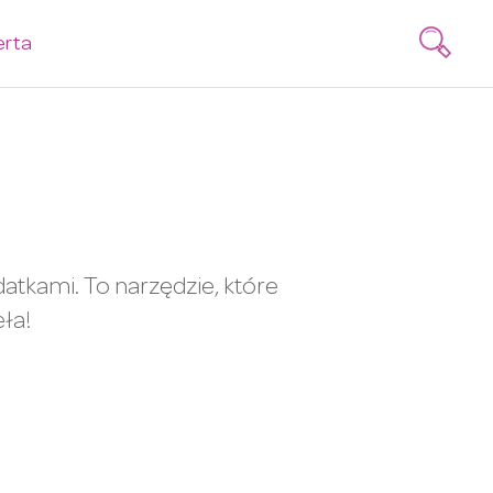
erta
atkami. To narzędzie, które
ła!