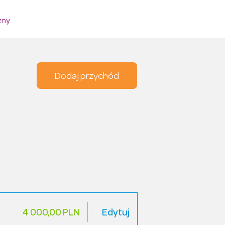
zny
Dodaj przychód
4 000,00 PLN
Edytuj