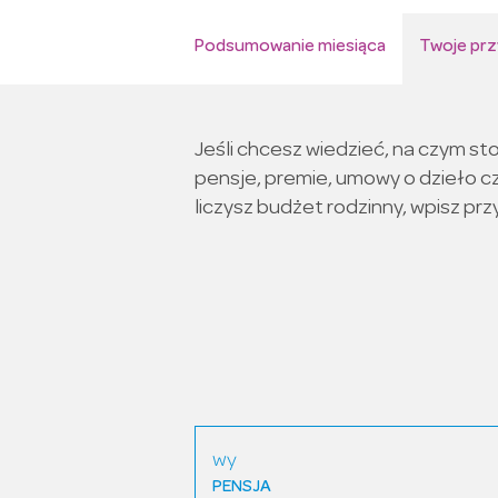
Podsumowanie miesiąca
Twoje pr
Jeśli chcesz wiedzieć, na czym s
pensje, premie, umowy o dzieło cz
liczysz budżet rodzinny, wpisz pr
wy
PENSJA