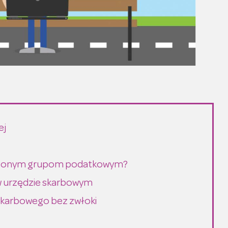
ej
reślonym grupom podatkowym?
w urzędzie skarbowym
Skarbowego bez zwłoki