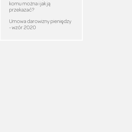
komu można i jak ją
przekazać?
Umowa darowizny pieniędzy
- wzór 2020