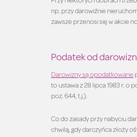
Przy niektórych dobrach trze
np. przy darowiźnie nierucho
zawsze przenosi się w akcie no
Podatek od darowiz
Darowizny są opodatkowane
p
to ustawa z 28 lipca 1983 r. o 
poz. 644, t.j.).
Co do zasady przy nabyciu da
chwilą, gdy darczyńca złoży oś