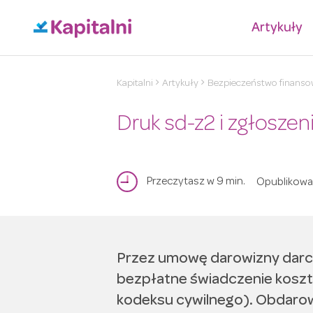
Artykuły
Kapitalni
Artykuły
Bezpieczeństwo finansow
Druk sd-z2 i zgłosze
Przeczytasz w 9 min.
Opublikow
Przez umowę darowizny dar
bezpłatne świadczenie koszt
kodeksu cywilnego). Obdarow