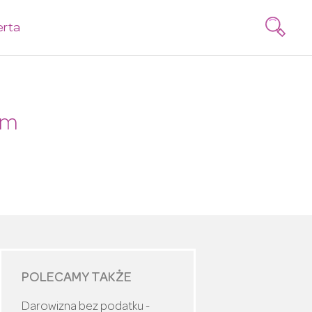
erta
em
POLECAMY TAKŻE
Darowizna bez podatku -