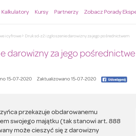
Kalkulatory
Kursy
Partnerzy
Zobacz Porady Eksp
e i cyfrowe
Druk sd-z2 i zgłoszenie darowizny za jego pośrednictwem
nie darowizny za jego pośrednictw
ano
15-07-2020
Zaktualizowano
15-07-2020
czyńca przekazuje obdarowanemu
em swojego majątku (tak stanowi art. 888
any może cieszyć się z darowizny