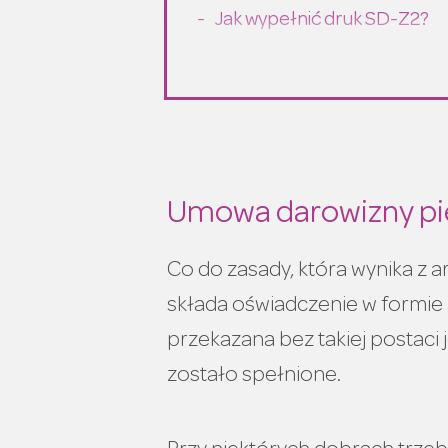
Jak wypełnić druk SD-Z2?
Ważne dodatkowe informa
Umowa darowizny pi
Co do zasady, która wynika z 
składa oświadczenie w formie 
przekazana bez takiej postaci
zostało spełnione.