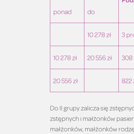
Pod
ponad
do
10 278 zł
3 pr
10 278 zł
20 556 zł
308 
20 556 zł
822 
Do II grupy zalicza się zstęp
zstępnych i małżonków pasie
małżonków, małżonków rodze