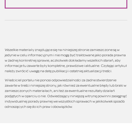
Wszelkie materiały znajdujące się na niniejszej stronie zamieszczone są w
jedynie w celu informacyjnym i nie mogą być traktowane jako porada prawna
w żadnej konkretnej sprawie, aczkolwiek dokładamy wszelkich starań, aby
informacje tu zawarte były kompletne, prawdziwe i aktualne. Czytając artykuł
należy zwrócić uwagę na datę publikacji i ostatniej aktualizacji treści.
Właściciel portalu nie ponosi odpowiedzialności za żadne stwierdzenie
zawarte w treści niniejszej strony, jak również za ewentualne błędy lub braki w
zamieszczonych materiałach, ani też za ewentualne rezultaty działań
podjętych w oparciu o nie. Odwiedzający niniejszą witrynę powinni zasięgnąć
indywidualnej porady prawnej we wszystkich sprawach w jakikolwiek sposób
odnoszących się do ich praw i obowiązków.