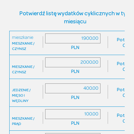
Potwierdź listę wydatków cyklicznych w tym
miesiącu
mieszkanie
Potwier
MIESZKANIE /
Odrz
PLN
CZYNSZ
Potwier
MIESZKANIE /
Odrz
PLN
CZYNSZ
Potwier
JEDZENIE /
Odrz
MIĘSO I
PLN
WĘDLINY
Potwier
MIESZKANIE /
Odrz
PLN
PRĄD