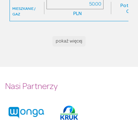
Potwier
MIESZKANIE /
Odrz
PLN
GAZ
pokaż więcej
Nasi Partnerzy