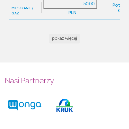
Potwier
MIESZKANIE /
Odrz
PLN
GAZ
pokaż więcej
Nasi Partnerzy