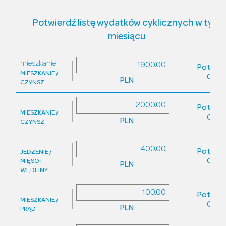
Potwierdź listę wydatków cyklicznych w tym
miesiącu
mieszkanie
Potwier
MIESZKANIE /
Odrz
PLN
CZYNSZ
Potwier
MIESZKANIE /
Odrz
PLN
CZYNSZ
Potwier
JEDZENIE /
Odrz
MIĘSO I
PLN
WĘDLINY
Potwier
MIESZKANIE /
Odrz
PLN
PRĄD