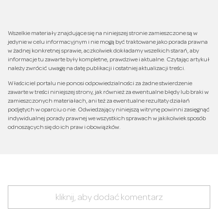
Wszelkie materiały znajdujące się na niniejszej stronie zamieszczone są w
jedynie w celu informacyjnym i nie mogą być traktowane jako porada prawna
w żadnej konkretnej sprawie, aczkolwiek dokładamy wszelkich starań, aby
informacje tu zawarte były kompletne, prawdziwe i aktualne. Czytając artykuł
należy zwrócić uwagę na datę publikacji i ostatniej aktualizacji treści.
Właściciel portalu nie ponosi odpowiedzialności za żadne stwierdzenie
zawarte w treści niniejszej strony, jak również za ewentualne błędy lub braki w
zamieszczonych materiałach, ani też za ewentualne rezultaty działań
podjętych w oparciu o nie. Odwiedzający niniejszą witrynę powinni zasięgnąć
indywidualnej porady prawnej we wszystkich sprawach w jakikolwiek sposób
odnoszących się do ich praw i obowiązków.
kliknij, aby dodać komentarz