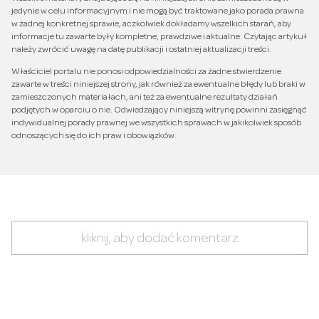
jedynie w celu informacyjnym i nie mogą być traktowane jako porada prawna
w żadnej konkretnej sprawie, aczkolwiek dokładamy wszelkich starań, aby
informacje tu zawarte były kompletne, prawdziwe i aktualne. Czytając artykuł
należy zwrócić uwagę na datę publikacji i ostatniej aktualizacji treści.
Właściciel portalu nie ponosi odpowiedzialności za żadne stwierdzenie
zawarte w treści niniejszej strony, jak również za ewentualne błędy lub braki w
zamieszczonych materiałach, ani też za ewentualne rezultaty działań
podjętych w oparciu o nie. Odwiedzający niniejszą witrynę powinni zasięgnąć
indywidualnej porady prawnej we wszystkich sprawach w jakikolwiek sposób
odnoszących się do ich praw i obowiązków.
kliknij, aby dodać komentarz