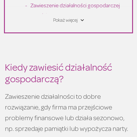
Zawieszenie działalności gospodarczej
w urzędzie
Pokaż więcej
Na ile można zawiesić działalność?
Zawieszenie działalności a ZUS
Zawieszenie działalności a VAT
O czym warto pamiętać, zawieszając
Kiedy zawiesić działalność
działalność?
gospodarczą?
Zawieszenie działalności to dobre
rozwiązanie, gdy firma ma przejściowe
problemy finansowe lub działa sezonowo,
np. sprzedaje pamiątki lub wypożycza narty.