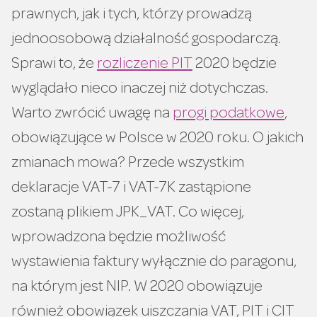
Gdy deweloper opóźnił się z budową
prawnych, jak i tych, którzy prowadzą
Inaczej przy pobieraniu zaliczki na
jednoosobową działalność gospodarczą.
podatek dochodowy
Sprawi to, że
rozliczenie PIT
2020 będzie
Składki ZUS dla przedsiębiorców
wyglądało nieco inaczej niż dotychczas.
Warto zwrócić uwagę na
progi podatkowe
,
obowiązujące w Polsce w 2020 roku. O jakich
zmianach mowa? Przede wszystkim
deklaracje VAT-7 i VAT-7K zastąpione
zostaną plikiem JPK_VAT. Co więcej,
wprowadzona będzie możliwość
wystawienia faktury wyłącznie do paragonu,
na którym jest NIP. W 2020 obowiązuje
również obowiązek uiszczania VAT, PIT i CIT