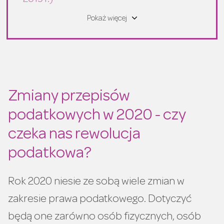
Kwota zmniejszająca podatek 2020
Pokaż więcej
Do kiedy złożyć rozliczenie PIT 2020?
Jak wyglądało rozliczenie PIT w 2019?
Limity świadczeń i zapomóg
zwolnionych z PIT
Zmiany przepisów
Mały biznes
podatkowych w 2020 - czy
E-PIT z automatu
czeka nas rewolucja
Łatwiej z korektą małżonków
podatkowa?
Szybszy zwrot nadpłaconego podatku
Zmiany w zeznaniach za 2019 r.
Rok 2020 niesie ze sobą wiele zmian w
Większe korzyści przy transakcjach
zakresie prawa podatkowego. Dotyczyć
mieszkaniowych
będą one zarówno osób fizycznych, osób