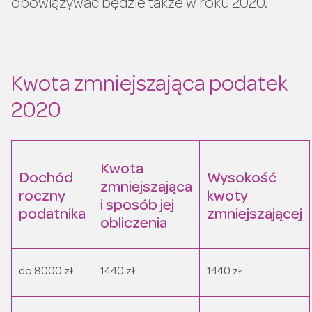
obowiązywać będzie także w roku 2020.
Kwota zmniejszająca podatek
2020
Kwota
Dochód
Wysokość
zmniejszająca
roczny
kwoty
i sposób jej
podatnika
zmniejszającej
obliczenia
do 8000 zł
1440 zł
1440 zł