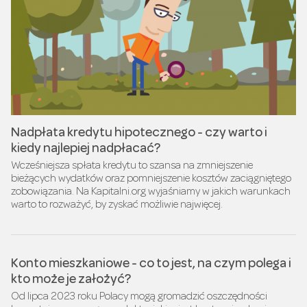
Nadpłata kredytu hipotecznego - czy warto i
kiedy najlepiej nadpłacać?
Wcześniejsza spłata kredytu to szansa na zmniejszenie
bieżących wydatków oraz pomniejszenie kosztów zaciągniętego
zobowiązania. Na Kapitalni.org wyjaśniamy w jakich warunkach
warto to rozważyć, by zyskać możliwie najwięcej.
Konto mieszkaniowe - co to jest, na czym polega i
kto może je założyć?
Od lipca 2023 roku Polacy mogą gromadzić oszczędności