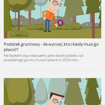
Podatek gruntowy - ile wynosi, kto i kiedy musi go
płacić?
Na Kapitalni.org wskazujemy, jakie stawki podatku od
posiadanego gruntu musisz opłacić w 2024 roku.