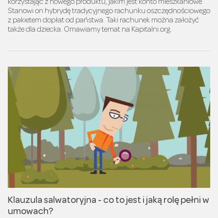
korzystając z nowego produktu, jakim jest konto mieszkaniowe.
Stanowi on hybrydę tradycyjnego rachunku oszczędnościowego
z pakietem dopłat od państwa. Taki rachunek można założyć
także dla dziecka. Omawiamy temat na Kapitalni.org.
Klauzula salwatoryjna - co to jest i jaką rolę pełni w
umowach?